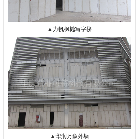
▲
力帆枫樾写字楼
▲华润万象外墙