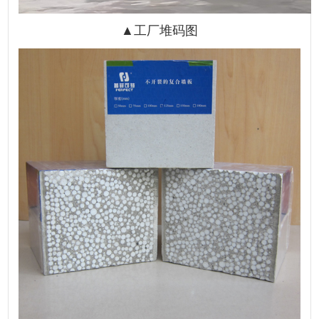
▲工厂堆码图